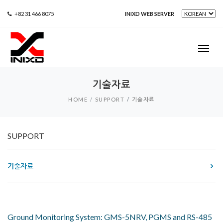
+82 31 466 8075
INIXD WEB SERVER
기술자료
HOME
SUPPORT
기술자료
SUPPORT
기술자료
Ground Monitoring System: GMS-5NRV, PGMS and RS-485