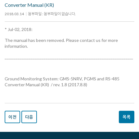
Converter Manual (KR)
2018.03.14
첨부파일 : 첨부파일이 없습니다.
* Jul-02, 2018:
The manual has been removed. Please contact us for more
information.
_____________________________________________________________________
Ground Monitoring System: GMS-5NRV, PGMS and RS-485
Converter Manual (KR) / rev. 1.8 (2017.8.8)
이전
다음
목록